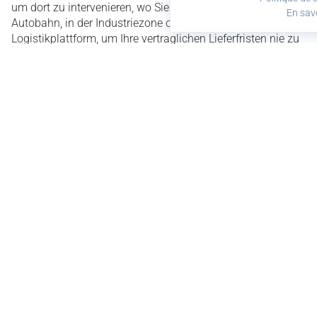
um dort zu intervenieren, wo Sie es benötigen, auf der
En savo
Autobahn, in der Industriezone oder auf der
Logistikplattform, um Ihre vertraglichen Lieferfristen nie zu
gefährden.