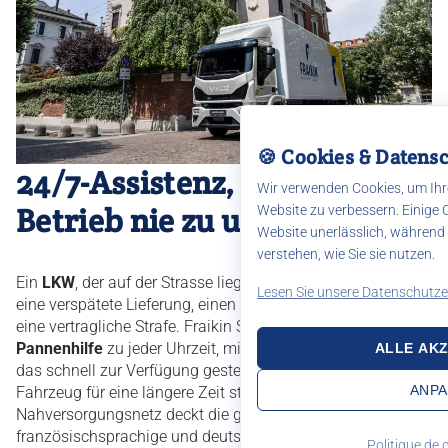
🍪 Cookies & Datens
24/7-Assistenz, um Ihren
Wir verwenden Cookies, um Ihr
Betrieb nie zu unterbrechen
Website zu verbessern. Einige C
Website unerlässlich, während
verstehen, wie Sie sie nutzen.
Ein
LKW
, der auf der Strasse liegengeblieben ist, bedeutet
Lesen Sie unsere Datenschutze
eine verspätete Lieferung, einen unzufriedenen Kunden und
eine vertragliche Strafe. Fraikin Schweiz garantiert eine
Pannenhilfe
zu jeder Uhrzeit, mit einem
Ersatzfahrzeug
,
ALLE AKZ
das schnell zur Verfügung gestellt wird, wenn das
ANPA
Fahrzeug für eine längere Zeit stillsteht. Unser
Nahversorgungsnetz deckt die gesamte
französischsprachige und deutschsprachige Schweiz ab,
Politique de c