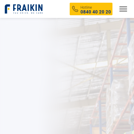
Fraikin
Hotline
0840 40 20 20
Lieferwagen
LKW
Kühlwagen
Trocken
Alle Fahrzeuge ansehen