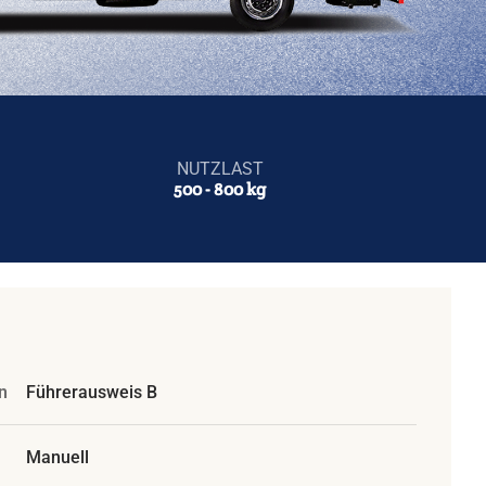
NUTZLAST
500 - 800 kg
n
Führerausweis B
Manuell