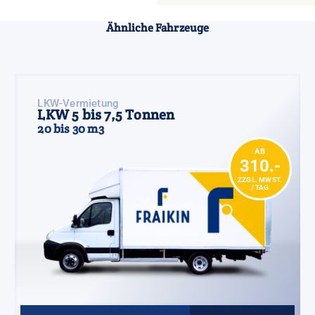
Ähnliche Fahrzeuge
LKW-Vermietung
LKW 5 bis 7,5 Tonnen
20 bis 30 m3
AB
310.-
ZZGL. MWST.
/ TAG