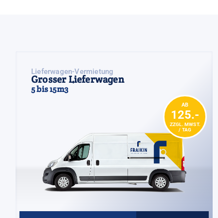
Lieferwagen-Vermietung
Grosser Lieferwagen
5 bis 15m3
AB
125.-
ZZGL. MWST.
/ TAG