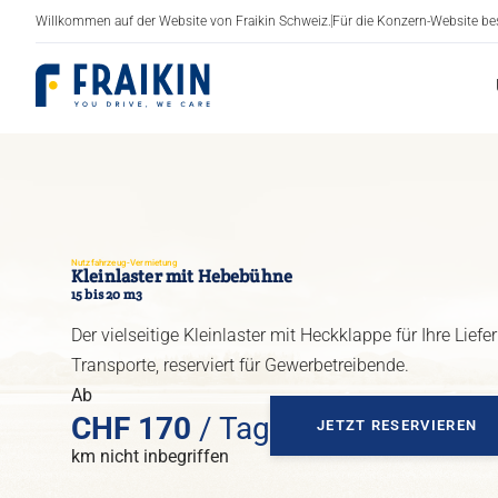
Willkommen auf der Website von Fraikin Schweiz.
Für die Konzern-Website b
Fraikin
Nutzfahrzeug-Vermietung
Kleinlaster mit Hebebühne
15 bis 20 m3
Lieferwagen
Der vielseitige Kleinlaster mit Heckklappe für Ihre Lief
LKW
Transporte, reserviert für Gewerbetreibende.
Ab
Kühlwagen
CHF
170
/ Tag
JETZT RESERVIEREN
km nicht inbegriffen
Trocken