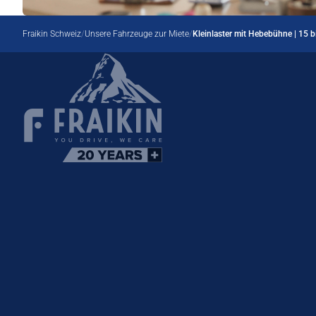
Fraikin Schweiz
Unsere Fahrzeuge zur Miete
Kleinlaster mit Hebebühne | 15 