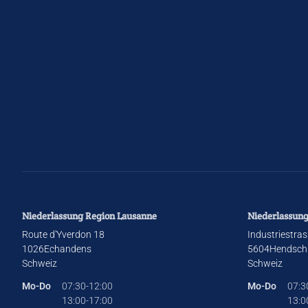
Niederlassung Region Lausanne
Niederlassung
Route d'Yverdon 18
Industriestras
1026
Echandens
5604
Hendsch
Schweiz
Schweiz
Mo-Do
07:30-12:00
Mo-Do
07:3
13:00-17:00
13:0