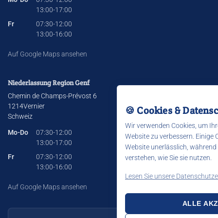
13:00-17:00
Fr
07:30-12:00
13:00-16:00
Auf Google Maps ansehen
Niederlassung Region Genf
Chemin de Champs-Prévost 6
1214
Vernier
🍪 Cookies & Datens
Schweiz
Wir verwenden Cookies, um Ihr
Mo-Do
07:30-12:00
Website zu verbessern. Einige C
13:00-17:00
Website unerlässlich, während
Fr
07:30-12:00
verstehen, wie Sie sie nutzen.
13:00-16:00
Lesen Sie unsere Datenschutze
Auf Google Maps ansehen
ALLE AKZ