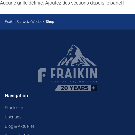
Kurz- und Mittelzeitmiete
Aucune grille définie. Ajoutez des sections depuis le panel !
Langzeitmiete
Fraikin Schweiz
Weebox
Shop
Fahrzeug-Leasing
Alle Dienstleistungen
Navigation
Startseite
Über uns
Blog & Aktuelles