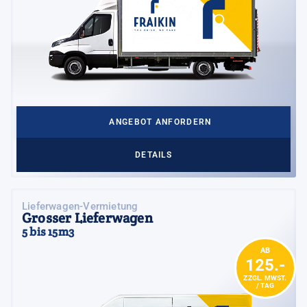
ANGEBOT ANFORDERN
DETAILS
Lieferwagen-Vermietung
Grosser Lieferwagen
5 bis 15m3
AB
125.-
ZZGL. MWST.
/ TAG