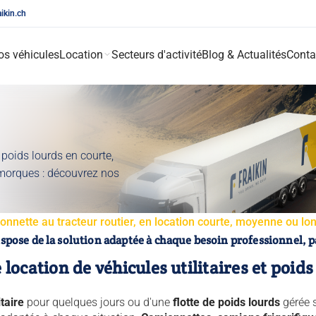
aikin.ch
os véhicules
Location
Secteurs d'activité
Blog & Actualités
Conta
 poids lourds en courte,
morques : découvrez nos
onnette au tracteur routier, en location courte, moyenne ou l
ispose de la solution adaptée à chaque besoin professionnel, p
 location de véhicules utilitaires et poids
itaire
pour quelques jours ou d'une
flotte de poids lourds
gérée s