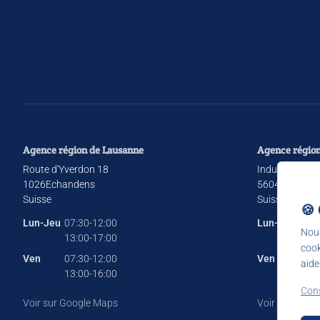
Agence région de Lausanne
Agence région
Route d'Yverdon 18
Industriestras
1026
Echandens
5604
Hendsch
Suisse
Suisse
🍪
Lun-Jeu
07:30-12:00
Lun-Jeu
07:3
Nous
13:00-17:00
13:0
cook
Ven
07:30-12:00
Ven
07:3
aide
13:00-16:00
13:0
Cons
Voir sur Google Maps
Voir sur Goog