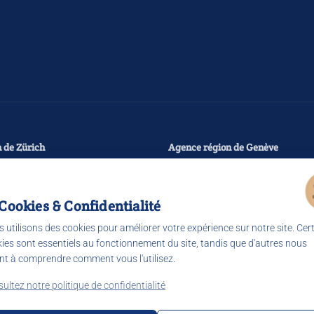
 de Zürich
Agence région de Genève
se 4
Chemin de Champs-Prévost 6
iken
1214
Vernier
Suisse
 Cookies & Confidentialité
0-12:00
Lun-Jeu
07:30-12:00
 utilisons des cookies pour améliorer votre expérience sur notre site. Cer
0-17:00
13:00-17:00
ies sont essentiels au fonctionnement du site, tandis que d'autres nous
0-12:00
Ven
07:30-12:00
nt à comprendre comment vous l'utilisez.
0-16:00
13:00-16:00
ultez notre politique de confidentialité
le Maps
Voir sur Google Maps