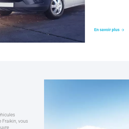
En savoir plus
éhicules
e Fraikin, vous
ouvre