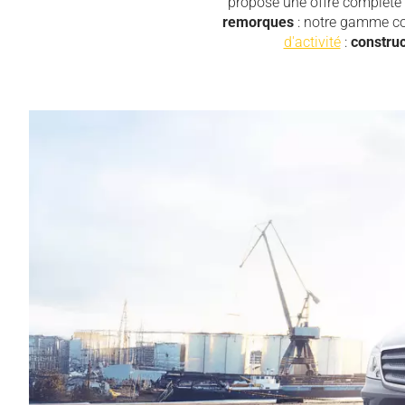
propose une offre complète
Voir tous les véhicules
remorques
: notre gamme co
d'activité
:
construc
Location courte et moyenne durée
Location longue durée
Leasing véhicule
Tous nos services