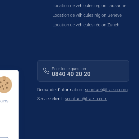
Location de véhicules région Lausanne
Location de véhicules région Genève
Location de véhicules région Zurich
Pour toute question
0840 40 20 20
Demande d'information :
scontact@fraikin.com
Service client :
scontact@fraikin.com
tains