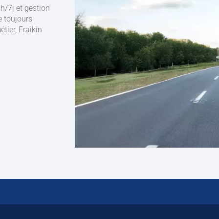
/7j et gestion
e toujours
tier, Fraikin