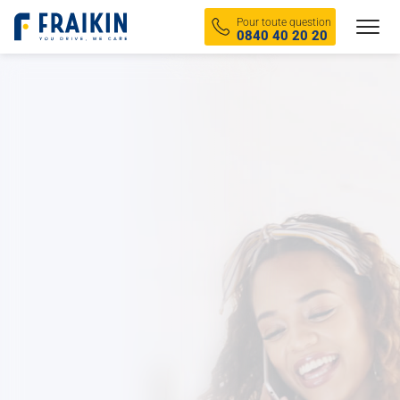
Fraikin
Pour toute question
0840 40 20 20
Camions utilitaires / Fourgon
Poids lourds
Frigorifique
Sec
Voir tous les véhicules