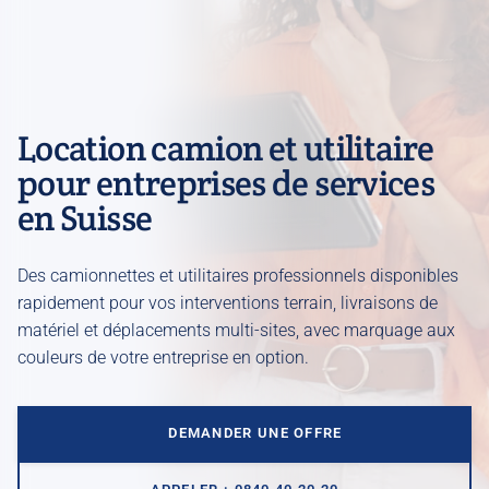
Location courte et moyenne durée
Location longue durée
Leasing véhicule
Location camion et utilitaire
Tous nos services
pour entreprises de services
en Suisse
Des camionnettes et utilitaires professionnels disponibles
rapidement pour vos interventions terrain, livraisons de
matériel et déplacements multi-sites, avec marquage aux
couleurs de votre entreprise en option.
DEMANDER UNE OFFRE