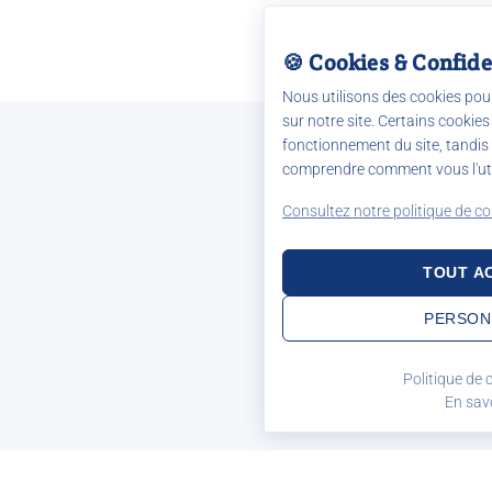
🍪 Cookies & Confide
Nous utilisons des cookies pou
sur notre site. Certains cookies
fonctionnement du site, tandis
comprendre comment vous l'uti
Consultez notre politique de co
TOUT A
PERSON
Politique de c
En savo