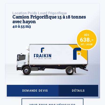
Location Poids Lourd Frigorifique
Camion Frigorifique 15 à 18 tonnes
avec hayon
40 à 55 m3
DÈS
638.-
HT / JOUR
DEMANDE DEVIS
DÉTAILS