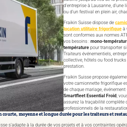
d'entreprise à Lausanne, d'une 
ou d'un festival en plein air, ch
Fraikin Suisse dispose de
camio
location utilitaire frigorifique
à 
sont conformes aux normes ATP 
vos besoins :
mono-températur
température
pour transporter s
Traiteurs événementiels, entrepr
collective, hôtels ou food truc
prestation.
Fraikin Suisse propose égaleme
votre camionnette frigorifique 
de chaque mariage, événement et
Smartfleet Essential Froid
, vou
assurez la traçabilité complète 
professionnels de la restauratio
n courte, moyenne et longue durée pour les traiteurs et resta
isse s'adapte à la durée de vos projets et à vos contraintes opér