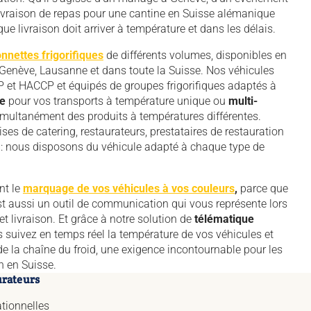
livraison de repas pour une cantine en Suisse alémanique
aque livraison doit arriver à température et dans les délais.
nnettes frigorifiques
de différents volumes, disponibles en
Genève, Lausanne et dans toute la Suisse. Nos véhicules
et HACCP et équipés de groupes frigorifiques adaptés à
e
pour vos transports à température unique ou
multi-
imultanément des produits à températures différentes.
ises de catering, restaurateurs, prestataires de restauration
ks : nous disposons du véhicule adapté à chaque type de
nt le
marquage de vos véhicules à vos couleurs
,
parce que
est aussi un outil de communication qui vous représente lors
 livraison. Et grâce à notre solution de
télématique
s suivez en temps réel la température de vos véhicules et
de la chaîne du froid, une exigence incontournable pour les
n en Suisse.
urateurs
ationnelles