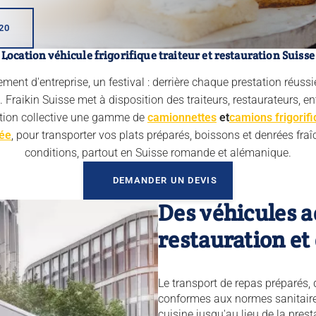
20
Location véhicule frigorifique traiteur et restauration Suisse
ent d'entreprise, un festival : derrière chaque prestation réussie,
 Fraikin Suisse met à disposition des traiteurs, restaurateurs, en
ation collective une gamme de
camionnettes
et
camions frigorif
rée
, pour transporter vos plats préparés, boissons et denrées fra
conditions, partout en Suisse romande et alémanique.
DEMANDER UN DEVIS
Des véhicules a
restauration et
Le transport de repas préparés, 
conformes aux normes sanitaires
cuisine jusqu'au lieu de la pres