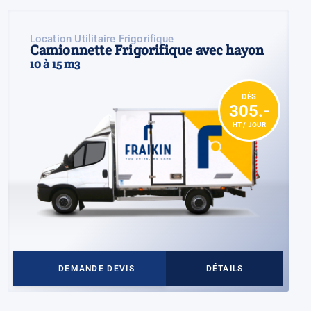
Location Utilitaire Frigorifique
Camionnette Frigorifique avec hayon
10 à 15 m3
DÈS
305.-
HT / JOUR
DEMANDE DEVIS
DÉTAILS