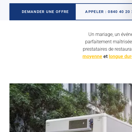
Voir tous les véhicules
DEMANDER UNE OFFRE
APPELER : 0840 40 20 
Location courte et moyenne durée
Un mariage, un événem
Location longue durée
parfaitement maîtrisée.
Leasing véhicule
prestataires de restaur
moyenne
et
longue du
Tous nos services