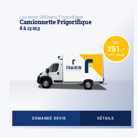
Location Utilitaire Frigorifique
Camionnette Frigorifique
8 à 13 m3
DÈS
251.-
HT / JOUR
DEMANDE DEVIS
DÉTAILS