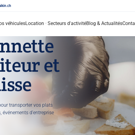
aikin.ch
os véhicules
Location
Secteurs d'activité
Blog & Actualités
Conta
nnette
iteur et
isse
our transporter vos plats
s, événements d'entreprise