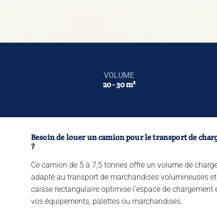
Voir tous les véhicules
Location courte et moyenne durée
Location longue durée
VOLUME
Leasing véhicule
20 - 30 m³
Tous nos services
Besoin de louer un camion pour le transport de char
?
Ce camion de 5 à 7,5 tonnes offre un volume de charg
adapté au transport de marchandises volumineuses et 
caisse rectangulaire optimise l'espace de chargement et
vos équipements, palettes ou marchandises.