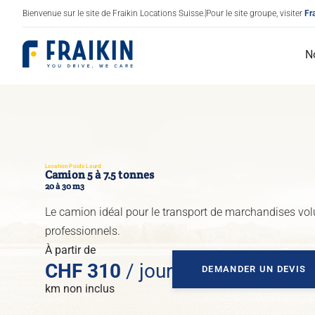
Bienvenue sur le site de Fraikin Locations Suisse.
Pour le site groupe, visiter
Fr
Fraikin
N
Location Poids Lourd
Camion 5 à 7.5 tonnes
20 à 30 m3
Camions utilitaires / Fourgon
Le camion idéal pour le transport de marchandises vo
Poids lourds
professionnels.
À partir de
Frigorifique
CHF
310
/ jour
DEMANDER UN DEVIS
km non inclus
Sec