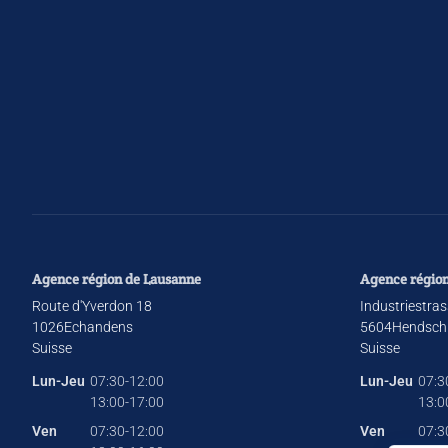
Agence région de Lausanne
Agence région
Route d'Yverdon 18
Industriestras
1026
Echandens
5604
Hendsch
Suisse
Suisse
Lun-Jeu
07:30-12:00
Lun-Jeu
07:3
13:00-17:00
13:0
Ven
07:30-12:00
Ven
07:3